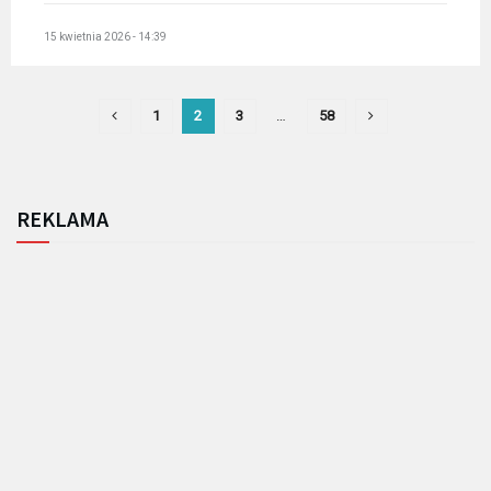
15 kwietnia 2026 - 14:39
1
2
3
…
58
REKLAMA