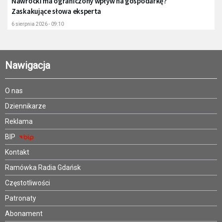
Nawrocki ma ograniczony wpływ na gospodarkę?
Zaskakujące słowa eksperta
6 sierpnia 2026 - 09:10
Nawigacja
O nas
Dziennikarze
Reklama
BIP
Kontakt
Ramówka Radia Gdańsk
Częstotliwości
Patronaty
Abonament