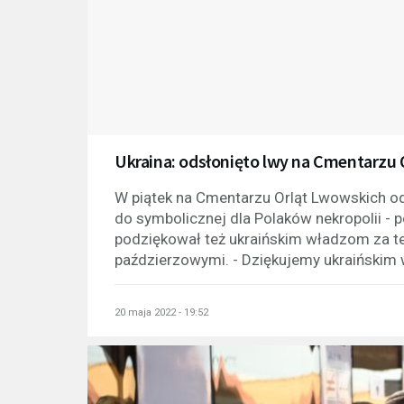
Ukraina: odsłonięto lwy na Cmentarzu 
W piątek na Cmentarzu Orląt Lwowskich od
do symbolicznej dla Polaków nekropolii -
podziękował też ukraińskim władzom za te
paździerzowymi. - Dziękujemy ukraińskim 
20 maja 2022 - 19:52