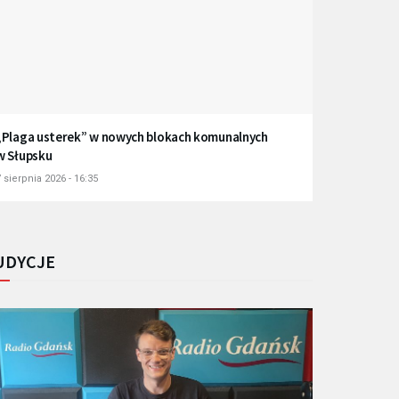
„Plaga usterek” w nowych blokach komunalnych
w Słupsku
 sierpnia 2026 - 16:35
UDYCJE