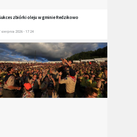
Sukces zbiórki oleju w gminie Redzikowo
 sierpnia 2026 - 17:24