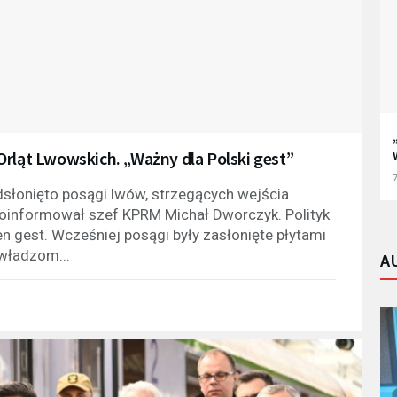
Orląt Lwowskich. „Ważny dla Polski gest”
7
słonięto posągi lwów, strzegących wejścia
 poinformował szef KPRM Michał Dworczyk. Polityk
n gest. Wcześniej posągi były zasłonięte płytami
władzom...
A