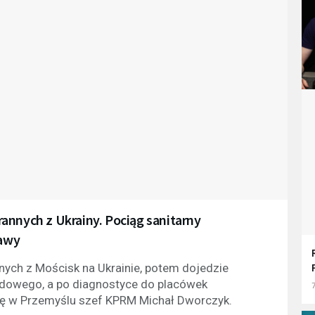
annych z Ukrainy. Pociąg sanitarny
awy
nnych z Mościsk na Ukrainie, potem dojedzie
rodowego, a po diagnostyce do placówek
7
tę w Przemyślu szef KPRM Michał Dworczyk.