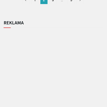
1
2
3
…
5
REKLAMA