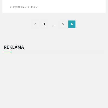
21 stycznia 2016 - 14:30
1
…
5
6
REKLAMA