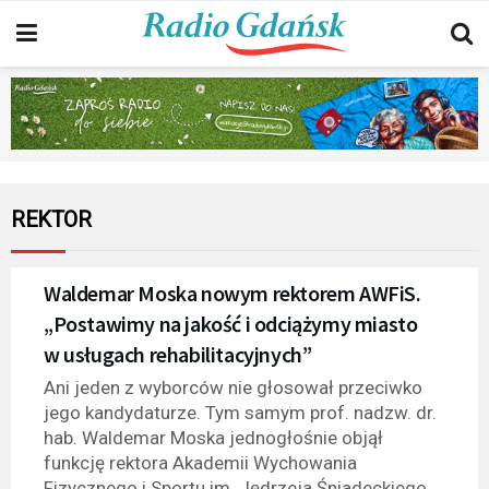
REKTOR
Waldemar Moska nowym rektorem AWFiS.
„Postawimy na jakość i odciążymy miasto
w usługach rehabilitacyjnych”
Ani jeden z wyborców nie głosował przeciwko
jego kandydaturze. Tym samym prof. nadzw. dr.
hab. Waldemar Moska jednogłośnie objął
funkcję rektora Akademii Wychowania
Fizycznego i Sportu im. Jędrzeja Śniadeckiego