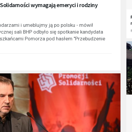
Solidarności wymagają emeryci i rodziny
darzami i umeblujmy ją po polsku - mówił
znej sali BHP odbyło się spotkanie kandydata
8
ieszkańcami Pomorza pod hasłem "Przebudzenie