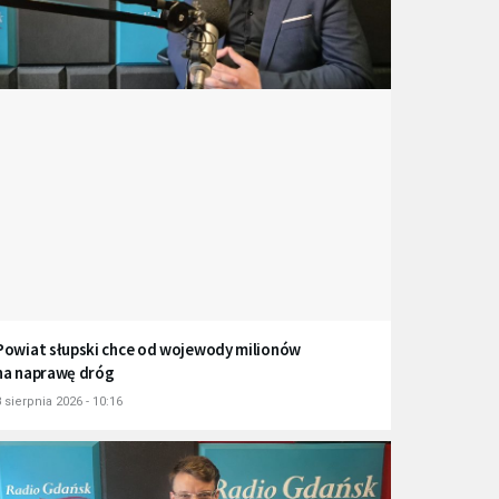
Powiat słupski chce od wojewody milionów
na naprawę dróg
 sierpnia 2026 - 10:16