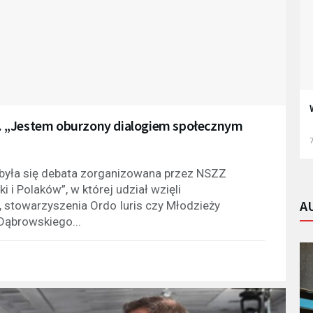
. „Jestem oburzony dialogiem społecznym
7
dbyła się debata zorganizowana przez NSZZ
 i Polaków”, w której udział wzięli
A
, stowarzyszenia Ordo Iuris czy Młodzieży
Dąbrowskiego...