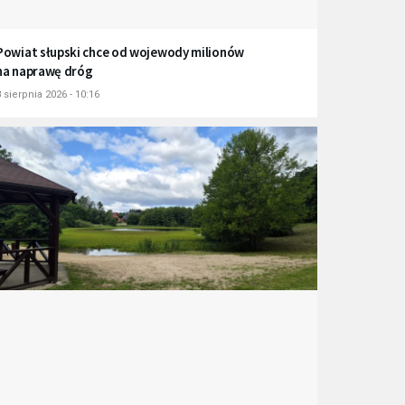
Powiat słupski chce od wojewody milionów
na naprawę dróg
 sierpnia 2026 - 10:16