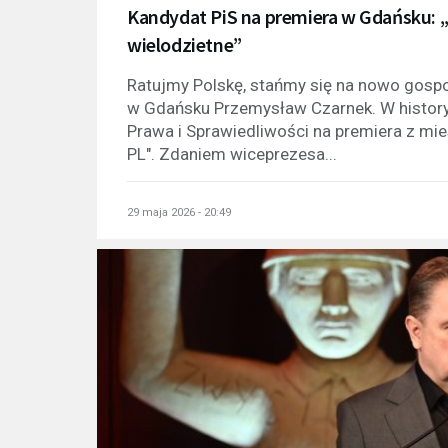
Kandydat PiS na premiera w Gdańsku: „
wielodzietne”
Ratujmy Polskę, stańmy się na nowo gospo
w Gdańsku Przemysław Czarnek. W historyc
Prawa i Sprawiedliwości na premiera z m
PL". Zdaniem wiceprezesa...
29 maja 2026 - 20:49