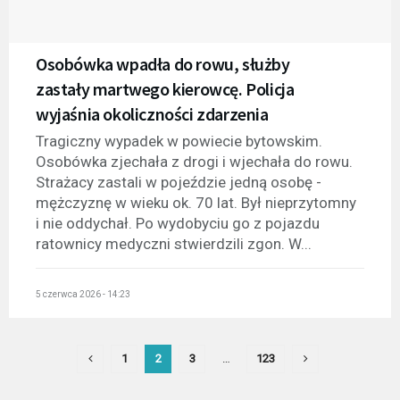
Osobówka wpadła do rowu, służby
zastały martwego kierowcę. Policja
wyjaśnia okoliczności zdarzenia
Tragiczny wypadek w powiecie bytowskim.
Osobówka zjechała z drogi i wjechała do rowu.
Strażacy zastali w pojeździe jedną osobę -
mężczyznę w wieku ok. 70 lat. Był nieprzytomny
i nie oddychał. Po wydobyciu go z pojazdu
ratownicy medyczni stwierdzili zgon. W...
5 czerwca 2026 - 14:23
1
2
3
…
123