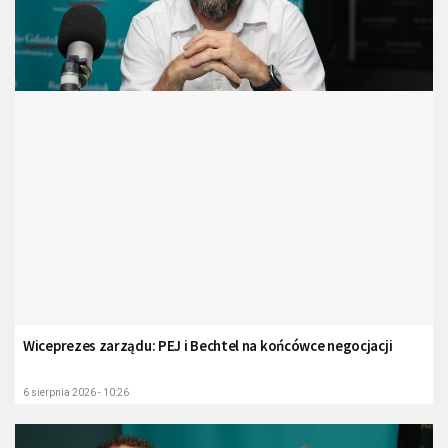
Wiceprezes zarządu: PEJ i Bechtel na końcówce negocjacji
6 sierpnia 2026 - 10:26