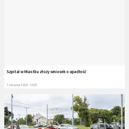
Szpital w Miastku złoży wniosek o upadłość
7 sierpnia 2026 - 10:07