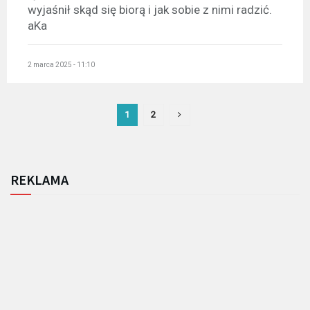
wyjaśnił skąd się biorą i jak sobie z nimi radzić.
aKa
2 marca 2025 - 11:10
1
2
REKLAMA