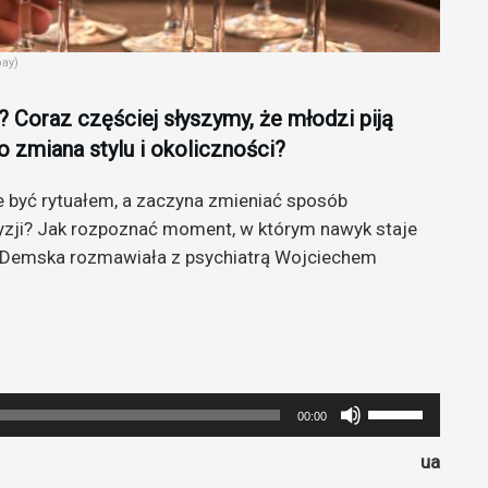
bay)
? Coraz częściej słyszymy, że młodzi piją
ko zmiana stylu i okoliczności?
je być rytuałem, a zaczyna zmieniać sposób
zji? Jak rozpoznać moment, w którym nawyk staje
 Demska rozmawiała z psychiatrą Wojciechem
Używaj
00:00
strzałek
ua
do