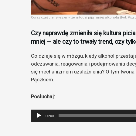
Coraz częściej słyszymy, że młodzi piją mniej alkoholu (Fot. Pixa
Czy naprawdę zmieniła się kultura picia
mniej — ale czy to trwały trend, czy tyl
Co dzieje się w mózgu, kiedy alkohol przesta
odczuwania, reagowania i podejmowania decy
się mechanizmem uzależnienia? O tym Iwona
Pączkiem.
Posłuchaj:
Odtwarzacz
00:00
plików
dźwiękowych