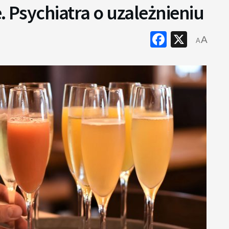
. Psychiatra o uzależnieniu
Faceboo
X
A
A