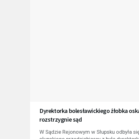
Dyrektorka bolesławickiego żłobka oskar
rozstrzygnie sąd
W Sądzie Rejonowym w Słupsku odbyła się
słupskiego przedsiębiorcy z byłą dyrektor