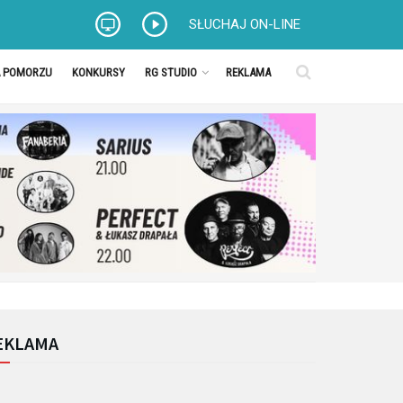
SŁUCHAJ ON-LINE
A POMORZU
KONKURSY
RG STUDIO
REKLAMA
EKLAMA