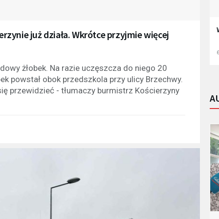
zynie już działa. Wkrótce przyjmie więcej
6
dowy żłobek. Na razie uczęszcza do niego 20
bek powstał obok przedszkola przy ulicy Brzechwy.
 się przewidzieć - tłumaczy burmistrz Kościerzyny
A