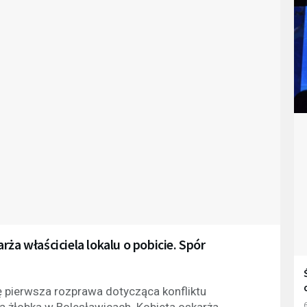
ża właściciela lokalu o pobicie. Spór
 pierwsza rozprawa dotycząca konfliktu
ką żłobka w Bolesławicach. Kobieta oskarża
6