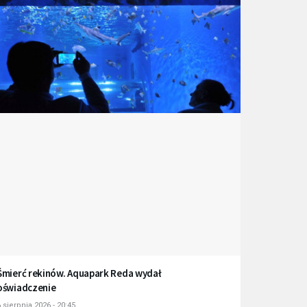
Śmierć rekinów. Aquapark Reda wydał
oświadczenie
 sierpnia 2026 - 20:45