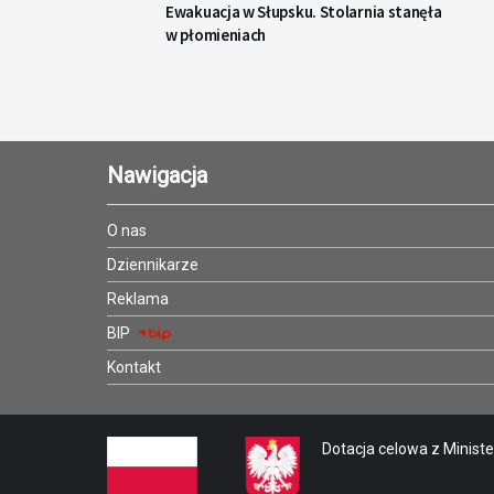
Ewakuacja w Słupsku. Stolarnia stanęła
w płomieniach
Nawigacja
O nas
Dziennikarze
Reklama
BIP
Kontakt
Dotacja celowa z Minister