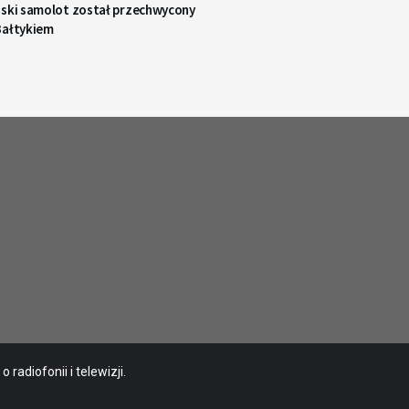
jski samolot został przechwycony
Bałtykiem
radiofonii i telewizji.