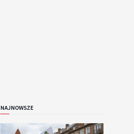
k
NAJNOWSZE