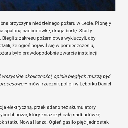
obna przyczyna niedzielnego pożaru w Łebie. Płonęły
a spaloną nadbudówkę, druga burtę. Starty
.
Biegli z zakresu pożarnictwa wykluczyli, aby
alili, że ogień pojawił się w pomieszczeniu,
żaru było prawdopodobnie zwarcie instalacji
ć wszystkie okoliczności, opinie biegłych muszą być
e procesowe
– mówi rzecznik policji w Lęborku Daniel
cje elektryczną, przekładano też akumulatory.
wybuchł pożar, który zniszczył całą nadbudówkę.
k statku Nowa Hanza. Ogień gasiło pięć jednostek