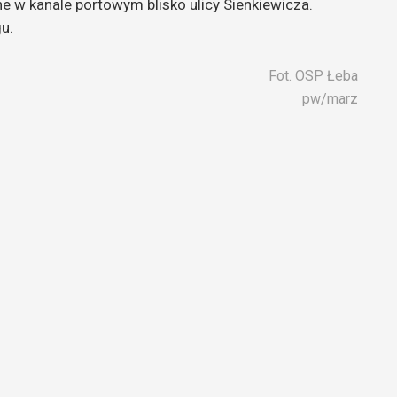
e w kanale portowym blisko ulicy Sienkiewicza.
u.
Fot. OSP Łeba
pw/marz