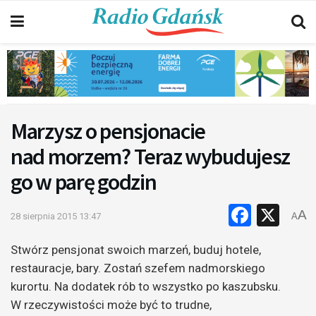
Marzysz o pensjonacie
nad morzem? Teraz wybudujesz
go w parę godzin
Faceb
X
A
28 sierpnia 2015 13:47
A
Stwórz pensjonat swoich marzeń, buduj hotele,
restauracje, bary. Zostań szefem nadmorskiego
kurortu. Na dodatek rób to wszystko po kaszubsku.
W rzeczywistości może być to trudne,