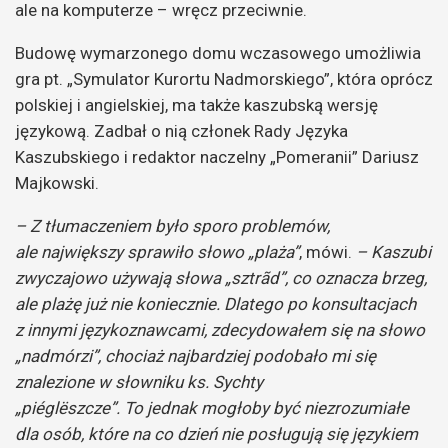
ale na komputerze – wręcz przeciwnie.
Budowę wymarzonego domu wczasowego umożliwia
gra pt. „Symulator Kurortu Nadmorskiego”, która oprócz
polskiej i angielskiej, ma także kaszubską wersję
językową. Zadbał o nią członek Rady Języka
Kaszubskiego i redaktor naczelny „Pomeranii” Dariusz
Majkowski.
– Z tłumaczeniem było sporo problemów,
ale największy sprawiło słowo „plaża”
, mówi.
– Kaszubi
zwyczajowo używają słowa „sztrãd”, co oznacza brzeg,
ale plażę już nie koniecznie. Dlatego po konsultacjach
z innymi językoznawcami, zdecydowałem się na słowo
„nadmórzi”, chociaż najbardziej podobało mi się
znalezione w słowniku ks. Sychty
„piéglëszcze”.
To jednak mogłoby być niezrozumiałe
dla osób, które na co dzień nie posługują się językiem