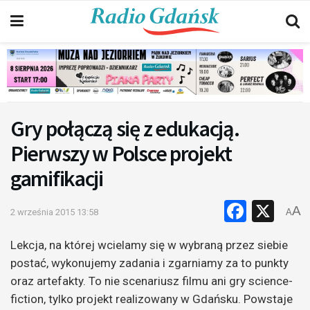
Gry połączą się z edukacją.
Pierwszy w Polsce projekt
gamifikacji
Faceb
X
A
2 września 2015 13:58
A
Lekcja, na której wcielamy się w wybraną przez siebie
postać, wykonujemy zadania i zgarniamy za to punkty
oraz artefakty. To nie scenariusz filmu ani gry science-
fiction, tylko projekt realizowany w Gdańsku. Powstaje