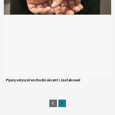
Pijany usłyszał wschodni akcent i zaatakował