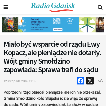
Miało być wsparcie od rządu Ewy
Kopacz, ale pieniądze nie dotarły.
Wójt gminy Smołdzino
zapowiada: Sprawa trafi do sądu
Faceb
X
A
12 listopada 2016 11:05
A
Poprzedni rząd obiecał pieniądze, ale ich nie przekazał.
Gmina Smołdzino koło Słupska idzie więc ze sprawą
do sądu. Wójt gminy zapowiedział, że złoży w sądzie