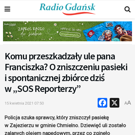
Komu przeszkadzały ule pana
Franciszka? O zniszczeniu pasieki
i spontanicznej zbiórce dziś
w „SOS Reporterzy”
Faceb
X
A
15 kwietnia 2021 07:50
A
Policja szuka sprawcy, który zniszczył pasiekę
w Zajezierzu w gminie Chmielno. Dziewięć uli zostało
zalanych olejem napędowym, przez co zginęło