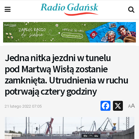
Jedna nitka jezdni w tunelu
pod Martwą Wisłą zostanie
zamknięta. Utrudnienia w ruchu
potrwają cztery godziny
Faceb
X
A
21 lutego 2022 07:05
A