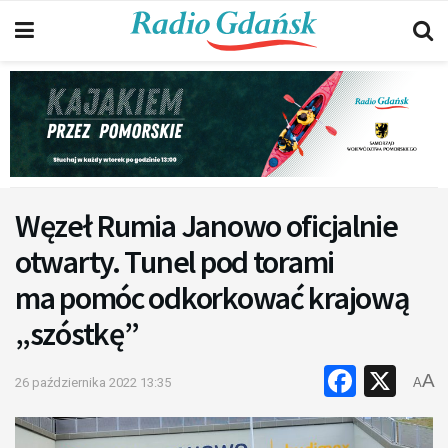
Węzeł Rumia Janowo oficjalnie
otwarty. Tunel pod torami
ma pomóc odkorkować krajową
„szóstkę”
Faceb
X
A
26 października 2022 13:35
A