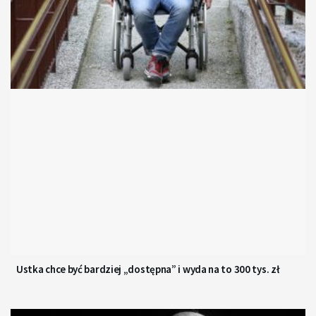
Ustka chce być bardziej „dostępna” i wyda na to 300 tys. zł