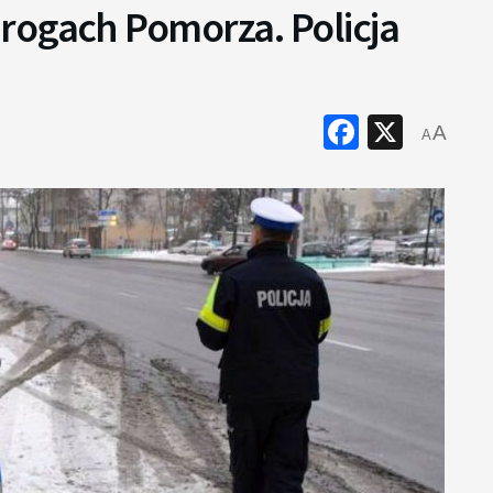
rogach Pomorza. Policja
Faceboo
X
A
A