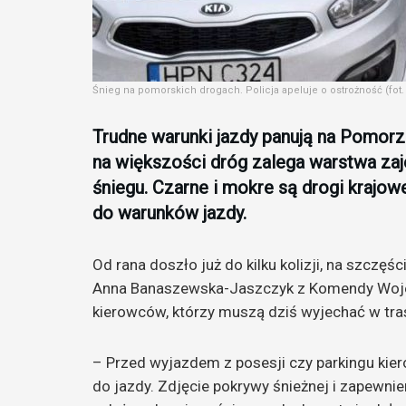
Śnieg na pomorskich drogach. Policja apeluje o ostrożność (fo
Trudne warunki jazdy panują na Pomorz
na większości dróg zalega warstwa z
śniegu. Czarne i mokre są drogi krajow
do warunków jazdy.
Od rana doszło już do kilku kolizji, na szcz
Anna Banaszewska-Jaszczyk z Komendy Wojew
kierowców, którzy muszą dziś wyjechać w tra
– Przed wyjazdem z posesji czy parkingu ki
do jazdy. Zdjęcie pokrywy śnieżnej i zapewnie