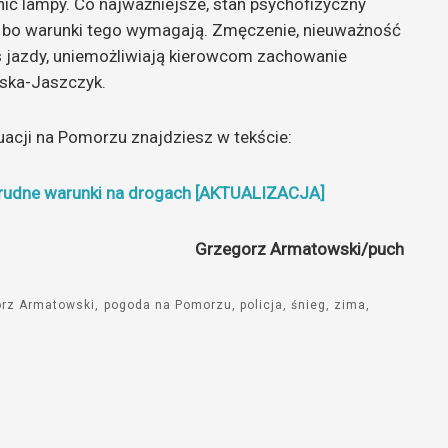
nić lampy. Co najważniejsze, stan psychofizyczny
 bo warunki tego wymagają. Zmęczenie, nieuważność
 jazdy, uniemożliwiają kierowcom zachowanie
ska-Jaszczyk.
uacji na Pomorzu znajdziesz w tekście:
 trudne warunki na drogach [AKTUALIZACJA]
Grzegorz Armatowski/puch
orz Armatowski
pogoda na Pomorzu
policja
śnieg
zima