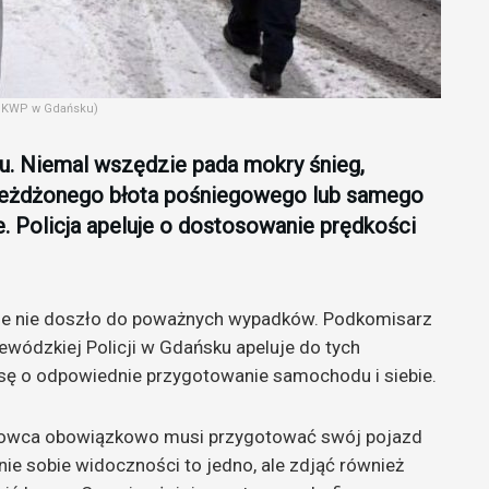
t. KWP w Gdańsku)
u. Niemal wszędzie pada mokry śnieg,
ajeżdżonego błota pośniegowego lub samego
e. Policja apeluje o dostosowanie prędkości
ęście nie doszło do poważnych wypadków. Podkomisarz
ódzkiej Policji w Gdańsku apeluje do tych
sę o odpowiednie przygotowanie samochodu i siebie.
erowca obowiązkowo musi przygotować swój pojazd
nie sobie widoczności to jedno, ale zdjąć również