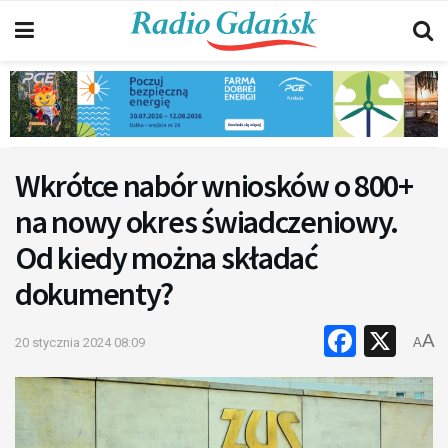
Wkrótce nabór wniosków o 800+
na nowy okres świadczeniowy.
Od kiedy można składać
dokumenty?
Faceb
X
A
20 stycznia 2024 08:09
A