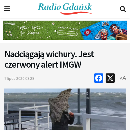
Nadciągają wichury. Jest
czerwony alert IMGW
Faceb
X
A
7 lipca 2026 08:28
A