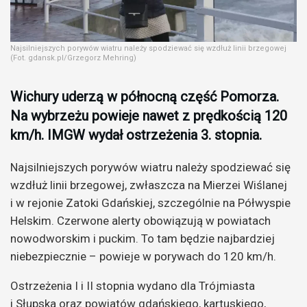
Najsilniejszych porywów wiatru należy spodziewać się wzdłuż linii brzegowej
(Fot. gdansk.pl/Grzegorz Mehring)
Wichury uderzą w północną część Pomorza.
Na wybrzeżu powieje nawet z prędkością 120
km/h. IMGW wydał ostrzeżenia 3. stopnia.
Najsilniejszych porywów wiatru należy spodziewać się
wzdłuż linii brzegowej, zwłaszcza na Mierzei Wiślanej
i w rejonie Zatoki Gdańskiej, szczególnie na Półwyspie
Helskim. Czerwone alerty obowiązują w powiatach
nowodworskim i puckim. To tam będzie najbardziej
niebezpiecznie – powieje w porywach do 120 km/h.
Ostrzeżenia I i II stopnia wydano dla Trójmiasta
i Słupska oraz powiatów gdańskiego, kartuskiego,