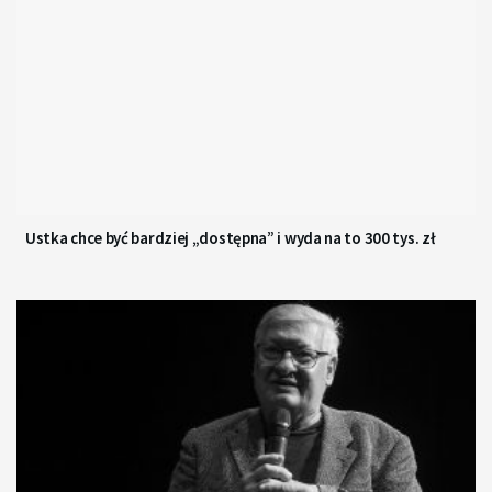
Ustka chce być bardziej „dostępna” i wyda na to 300 tys. zł