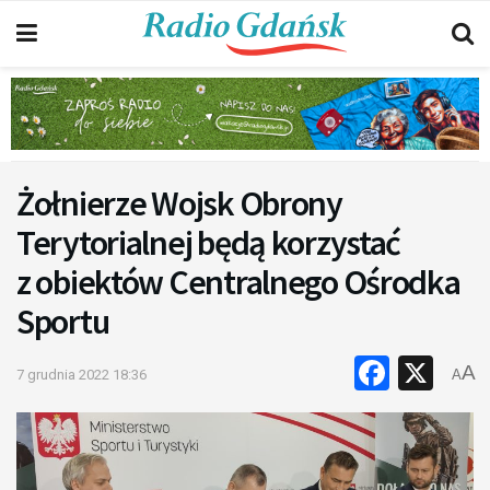
Żołnierze Wojsk Obrony
Terytorialnej będą korzystać
z obiektów Centralnego Ośrodka
Sportu
Faceb
X
A
7 grudnia 2022 18:36
A