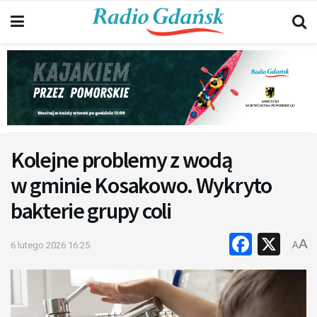
Kolejne problemy z wodą
w gminie Kosakowo. Wykryto
bakterie grupy coli
Faceb
X
A
6 lutego 2026 16:25
A