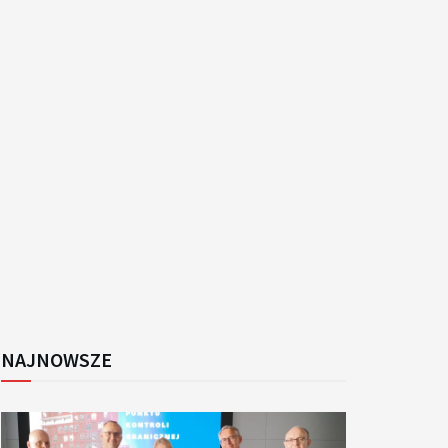
k
NAJNOWSZE