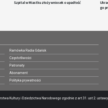
Szpital w Miastku złoży wniosek o upadłość
Ukrad
go p
Ramówka Radia Gdańsk
Częstotliwości
Patronaty
Abonament
Polityka prywatności
stwa Kultury i Dziedzictwa Narodowego zgodnie z art.31. ust.2. ustawy o 