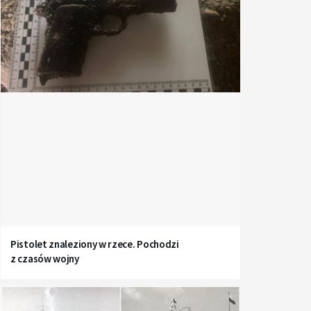
Pistolet znaleziony w rzece. Pochodzi
z czasów wojny