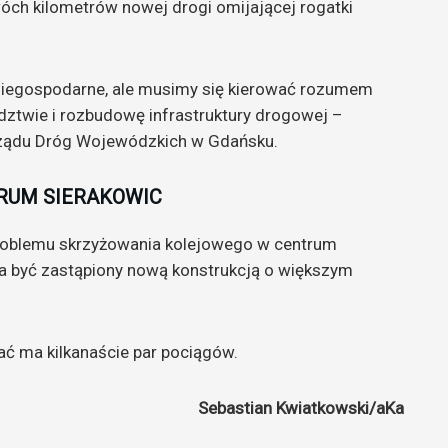
h kilometrów nowej drogi omijającej rogatki
i niegospodarne, ale musimy się kierować rozumem
ztwie i rozbudowę infrastruktury drogowej –
rządu Dróg Wojewódzkich w Gdańsku.
RUM SIERAKOWIC
roblemu skrzyżowania kolejowego w centrum
a być zastąpiony nową konstrukcją o większym
ać ma kilkanaście par pociągów.
Sebastian Kwiatkowski/aKa