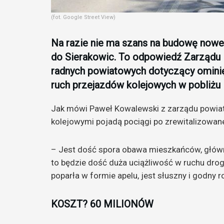
(fot. Google Street View)
Na razie nie ma szans na budowę nowe
do Sierakowic. To odpowiedź Zarządu
radnych powiatowych dotyczący ominię
ruch przejazdów kolejowych w pobliżu
Jak mówi Paweł Kowalewski z zarządu powiat
kolejowymi pojadą pociągi po zrewitalizowanej
– Jest dość spora obawa mieszkańców, głównie
to będzie dość duża uciążliwość w ruchu drog
poparła w formie apelu, jest słuszny i godny 
KOSZT? 60 MILIONÓW