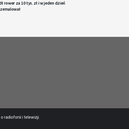
ł rower za 10 tys. zł i w jeden dzień
rzemalował
radiofonii i telewizji.