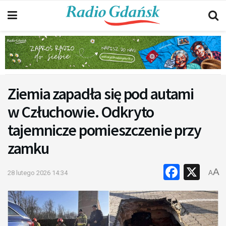
Ziemia zapadła się pod autami
w Człuchowie. Odkryto
tajemnicze pomieszczenie przy
zamku
Faceb
X
A
28 lutego 2026 14:34
A