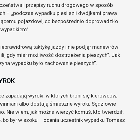
eczeństwa i przepisy ruchu drogowego w sposób
łych – „podczas wypadku piesi szli dwójkami prawą
dżającemu pojazdowi, co bezpośrednio doprowadziło
j wypadkiem”.
 nieprawidłową taktykę jazdy i nie podjął manewrów
li, gdy miał możliwość dostrzeżenia pieszych”. Jak
czyną wypadku było zachowanie pieszych”.
YROK
ce zapadają wyroki, w których broni się kierowców,
ewinniani albo dostają śmieszne wyroki. Sędziowie
o. Nie wiem, jak można wierzyć komuś, kto twierdził,
się, bo był w szoku – ocenia uczestnik wypadku Tomasz