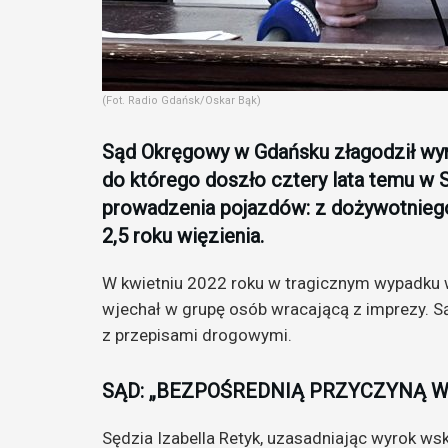
(Fot. Radio Gdańsk/Oskar Bąk)
Sąd Okręgowy w Gdańsku złagodził wyr
do którego doszło cztery lata temu w
prowadzenia pojazdów: z dożywotniego 
2,5 roku więzienia.
W kwietniu 2022 roku w tragicznym wypadku 
wjechał w grupę osób wracającą z imprezy. Są
z przepisami drogowymi.
SĄD: „BEZPOŚREDNIĄ PRZYCZYNĄ 
Sędzia Izabella Retyk, uzasadniając wyrok wsk