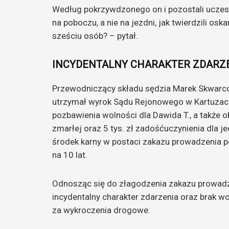
Według pokrzywdzonego on i pozostali uczest
na poboczu, a nie na jezdni, jak twierdzili o
sześciu osób? – pytał.
INCYDENTALNY CHARAKTER ZDARZ
Przewodniczący składu sędzia Marek Skwarc
utrzymał wyrok Sądu Rejonowego w Kartuzach 
pozbawienia wolności dla Dawida T., a także o
zmarłej oraz 5 tys. zł zadośćuczynienia dla
środek karny w postaci zakazu prowadzenia
na 10 lat.
Odnosząc się do złagodzenia zakazu prowadz
incydentalny charakter zdarzenia oraz brak w
za wykroczenia drogowe.