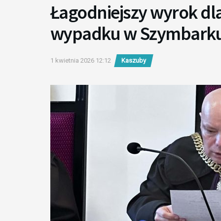
Łagodniejszy wyrok dl
wypadku w Szymbark
1 kwietnia 2026 12:12
Kaszuby