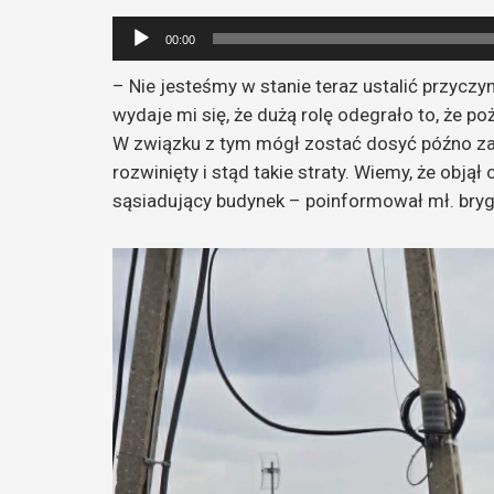
Odtwarzacz
00:00
plików
– Nie jesteśmy w stanie teraz ustalić przyczy
dźwiękowych
wydaje mi się, że dużą rolę odegrało to, że po
W związku z tym mógł zostać dosyć późno zauw
rozwinięty i stąd takie straty. Wiemy, że obją
sąsiadujący budynek – poinformował mł. bryg