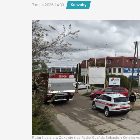
7 maja 2026 14:33
Kaszuby
Pożar hostelu w Żukowie (fot. Radio Gdańsk/Sebastian Kwiatkows