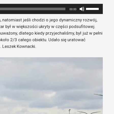
Używaj
00:00
strzałek
n, natomiast jeśli chodzi o jego dynamiczny rozwój,
do
żar był w większości ukryty w części podsufitowej.
góry
ażony, dlatego kiedy przyjechaliśmy, był już w pełni
oraz
ł około 2/3 całego obiektu. Udało się uratować
do
. Leszek Kownacki.
dołu
aby
zwiększyć
lub
zmniejszyć
głośność.