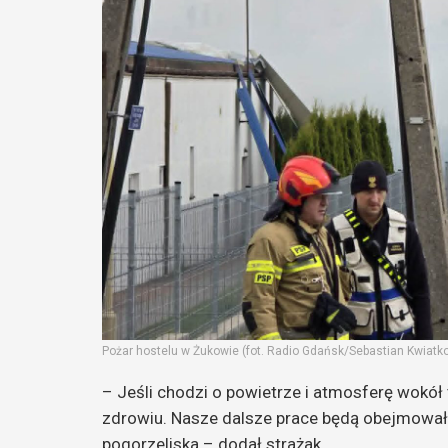
Pożar hostelu w Żukowie (fot. Radio Gdańsk/Sebastian Kwiatk
– Jeśli chodzi o powietrze i atmosferę wokół t
zdrowiu. Nasze dalsze prace będą obejmowały
pogorzeliska – dodał strażak.