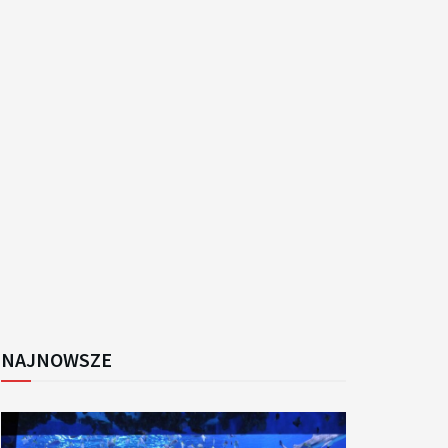
k
NAJNOWSZE