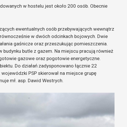
ldowanych w hostelu jest około 200 osób. Obecnie
czących ewentualnych osób przebywających wewnątrz
ą równocześnie w dwóch odcinkach bojowych. Dwie
iałania gaśnicze oraz przeszukując pomieszczenia.
 budynku butle z gazem. Na miejscu pracują również
ogotowie gazowe oraz pogotowie energetyczne.
iektu. Do działań zadysponowano łącznie 22
t wojewódzki PSP skierował na miejsce grupę
muje mł. asp. Dawid Westrych.