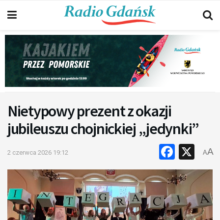
Nietypowy prezent z okazji
jubileuszu chojnickiej „jedynki”
Faceb
X
A
2 czerwca 2026 19:12
A