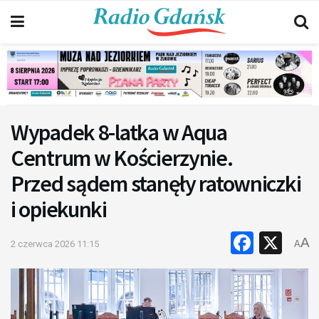
Wypadek 8-latka w Aqua
Centrum w Kościerzynie.
Przed sądem stanęły ratowniczki
i opiekunki
Faceb
X
A
2 czerwca 2026 11:15
A