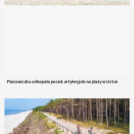
Plażowiczka odkopała pocisk artyleryjski na plaży w Ustce