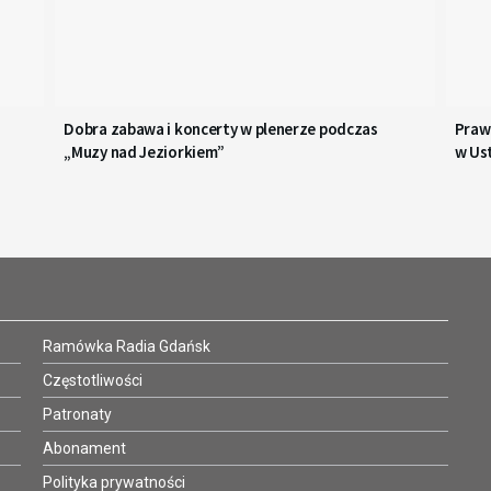
Dobra zabawa i koncerty w plenerze podczas
Prawi
„Muzy nad Jeziorkiem”
w Us
Ramówka Radia Gdańsk
Częstotliwości
Patronaty
Abonament
Polityka prywatności