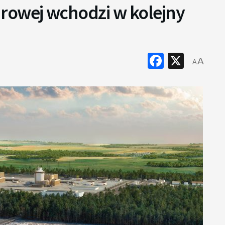
rowej wchodzi w kolejny
Faceboo
X
A
A