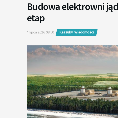
Budowa elektrowni jąd
etap
1 lipca 2026 08:50
Kaszuby
,
Wiadomości