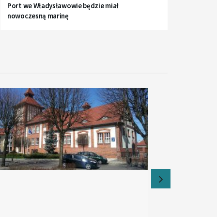
Port we Władysławowie będzie miał
nowoczesną marinę