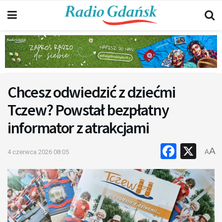
Chcesz odwiedzić z dziećmi
Tczew? Powstał bezpłatny
informator z atrakcjami
Faceb
X
A
4 czerwca 2026 08:05
A