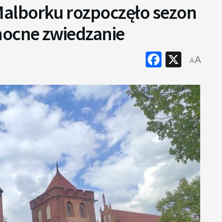
lborku rozpoczęło sezon
nocne zwiedzanie
Faceboo
X
A
A