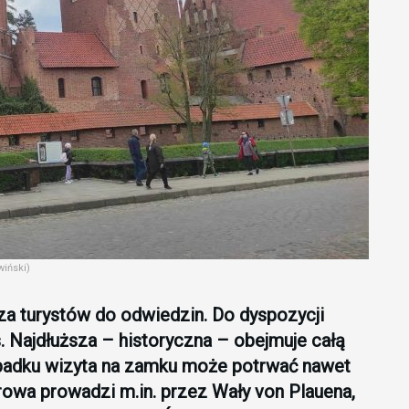
iński)
turystów do odwiedzin. Do dyspozycji
s. Najdłuższa – historyczna – obejmuje całą
padku wizyta na zamku może potrwać nawet
rowa prowadzi m.in. przez Wały von Plauena,