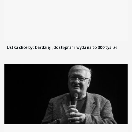
Ustka chce być bardziej „dostępna” i wyda na to 300 tys. zł