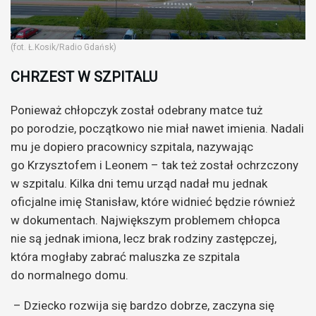
(fot. Ł.Kosik/Radio Gdańsk)
CHRZEST W SZPITALU
Ponieważ chłopczyk został odebrany matce tuż
po porodzie, początkowo nie miał nawet imienia. Nadali
mu je dopiero pracownicy szpitala, nazywając
go Krzysztofem i Leonem – tak też został ochrzczony
w szpitalu. Kilka dni temu urząd nadał mu jednak
oficjalne imię Stanisław, które widnieć będzie również
w dokumentach. Największym problemem chłopca
nie są jednak imiona, lecz brak rodziny zastępczej,
która mogłaby zabrać maluszka ze szpitala
do normalnego domu.
– Dziecko rozwija się bardzo dobrze, zaczyna się