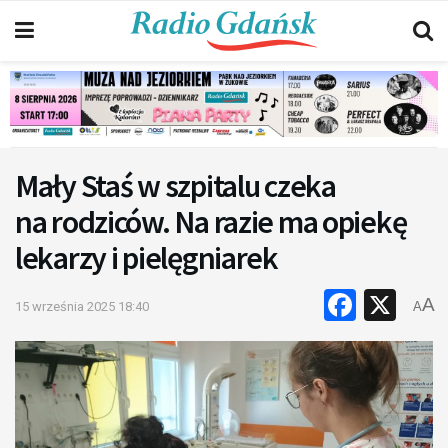
Mały Staś w szpitalu czeka
na rodziców. Na razie ma opiekę
lekarzy i pielęgniarek
Faceb
X
A
15 września 2025 18:40
A