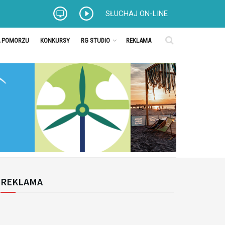
SŁUCHAJ ON-LINE
A POMORZU
KONKURSY
RG STUDIO
REKLAMA
REKLAMA