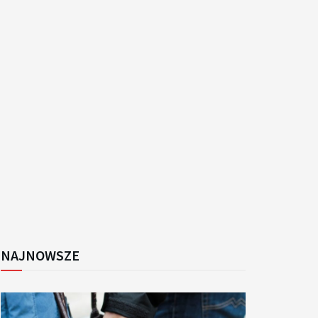
k
NAJNOWSZE