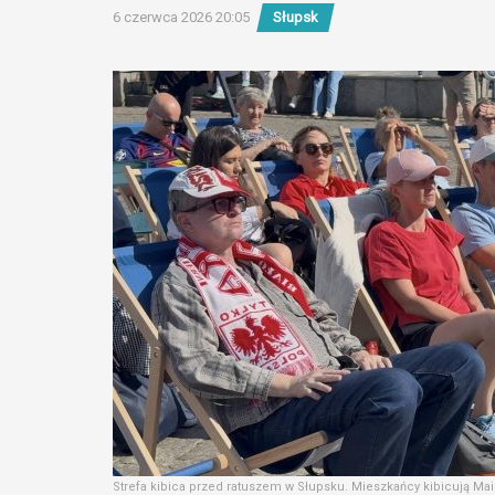
6 czerwca 2026 20:05
Słupsk
Strefa kibica przed ratuszem w Słupsku. Mieszkańcy kibicują Mai