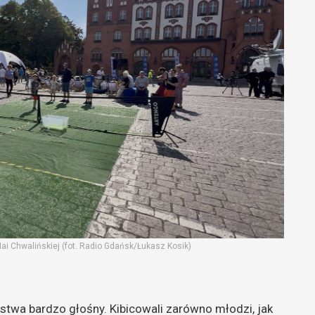
ai Chwalińskiej (fot. Radio Gdańsk/Łukasz Kosik)
ęstwa bardzo głośny. Kibicowali zarówno młodzi, jak