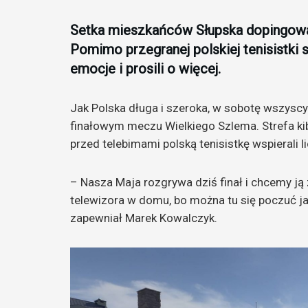
Setka mieszkańców Słupska dopingował
Pomimo przegranej polskiej tenisistki 
emocje i prosili o więcej.
Jak Polska długa i szeroka, w sobotę wszyscy
finałowym meczu Wielkiego Szlema. Strefa kib
przed telebimami polską tenisistkę wspierali 
– Nasza Maja rozgrywa dziś finał i chcemy ją 
telewizora w domu, bo można tu się poczuć j
zapewniał Marek Kowalczyk.