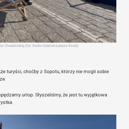
ai Chwalińskiej (fot. Radio Gdańsk/Łukasz Kosik)
że turyści, choćby z Sopotu, którzy nie mogli sobie
ze.
spędzamy urlop. Słyszeliśmy, że jest tu wyjątkowa
ystka.