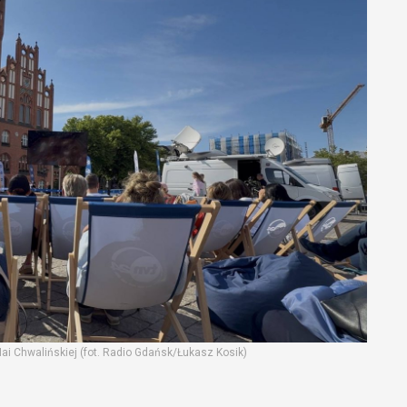
ai Chwalińskiej (fot. Radio Gdańsk/Łukasz Kosik)