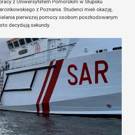
łpracy z Uniwersytetem Pomorskim w Słupsku
cinkowskiego z Poznania. Studenci mieli okazję,
dzielania pierwszej pomocy osobom poszkodowanym
sto decydują sekundy.