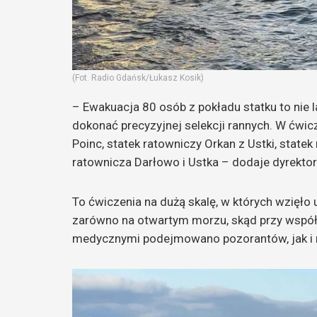
(Fot. Radio Gdańsk/Łukasz Kosik)
– Ewakuacja 80 osób z pokładu statku to nie 
dokonać precyzyjnej selekcji rannych. W ćwic
Poinc, statek ratowniczy Orkan z Ustki, state
ratownicza Darłowo i Ustka – dodaje dyrektor
To ćwiczenia na dużą skalę, w których wzięło
zarówno na otwartym morzu, skąd przy współ
medycznymi podejmowano pozorantów, jak i na