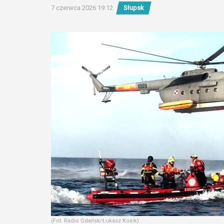
7 czerwca 2026 19:12
Słupsk
(Fot. Radio Gdańsk/Łukasz Kosik)