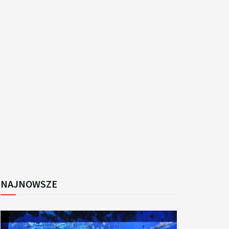
k
NAJNOWSZE