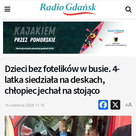
Dzieci bez fotelików w busie. 4-
latka siedziała na deskach,
chłopiec jechał na stojąco
Faceb
X
A
16 czerwca 2026 11:16
A