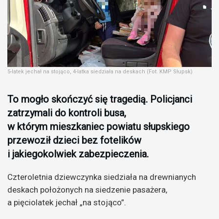
5-latek jechał na stojąco, 4-latka siedziała na deskach (Fot. KMP Słupsk)
To mogło skończyć się tragedią. Policjanci
zatrzymali do kontroli busa,
w którym mieszkaniec powiatu słupskiego
przewoził dzieci bez fotelików
i jakiegokolwiek zabezpieczenia.
Czteroletnia dziewczynka siedziała na drewnianych
deskach położonych na siedzenie pasażera,
a pięciolatek jechał „na stojąco”.