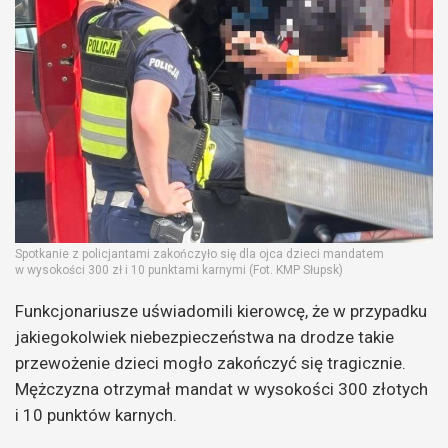
Spotkanie z policjantami zakończyło się dla ojca dzieci mandatem
w wysokości 300 zł i 10 punktami karnymi (Fot. KMP Słupsk)
Funkcjonariusze uświadomili kierowcę, że w przypadku
jakiegokolwiek niebezpieczeństwa na drodze takie
przewożenie dzieci mogło zakończyć się tragicznie.
Mężczyzna otrzymał mandat w wysokości 300 złotych
i 10 punktów karnych.