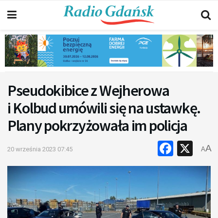
Pseudokibice z Wejherowa
i Kolbud umówili się na ustawkę.
Plany pokrzyżowała im policja
Faceb
X
A
20 września 2023 07:45
A