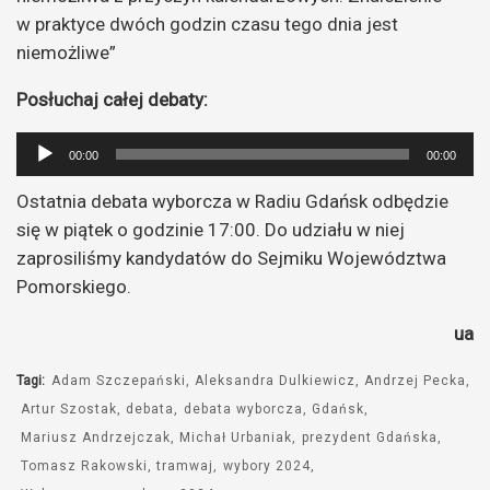
w praktyce dwóch godzin czasu tego dnia jest
niemożliwe”
Posłuchaj całej debaty:
Odtwarzacz
00:00
00:00
plików
Ostatnia debata wyborcza w Radiu Gdańsk odbędzie
dźwiękowych
się w piątek o godzinie 17:00. Do udziału w niej
zaprosiliśmy kandydatów do Sejmiku Województwa
Pomorskiego.
ua
Tagi:
Adam Szczepański
Aleksandra Dulkiewicz
Andrzej Pecka
Artur Szostak
debata
debata wyborcza
Gdańsk
Mariusz Andrzejczak
Michał Urbaniak
prezydent Gdańska
Tomasz Rakowski
tramwaj
wybory 2024