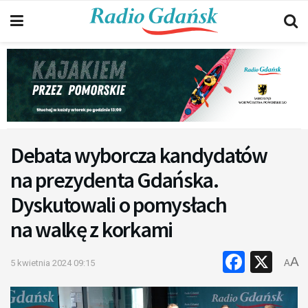
Debata wyborcza kandydatów
na prezydenta Gdańska.
Dyskutowali o pomysłach
na walkę z korkami
Faceb
X
A
5 kwietnia 2024 09:15
A