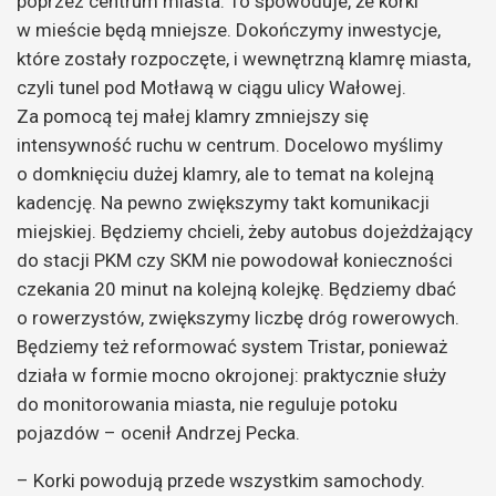
poprzez centrum miasta. To spowoduje, że korki
w mieście będą mniejsze. Dokończymy inwestycje,
które zostały rozpoczęte, i wewnętrzną klamrę miasta,
czyli tunel pod Motławą w ciągu ulicy Wałowej.
Za pomocą tej małej klamry zmniejszy się
intensywność ruchu w centrum. Docelowo myślimy
o domknięciu dużej klamry, ale to temat na kolejną
kadencję. Na pewno zwiększymy takt komunikacji
miejskiej. Będziemy chcieli, żeby autobus dojeżdżający
do stacji PKM czy SKM nie powodował konieczności
czekania 20 minut na kolejną kolejkę. Będziemy dbać
o rowerzystów, zwiększymy liczbę dróg rowerowych.
Będziemy też reformować system Tristar, ponieważ
działa w formie mocno okrojonej: praktycznie służy
do monitorowania miasta, nie reguluje potoku
pojazdów – ocenił Andrzej Pecka.
– Korki powodują przede wszystkim samochody.