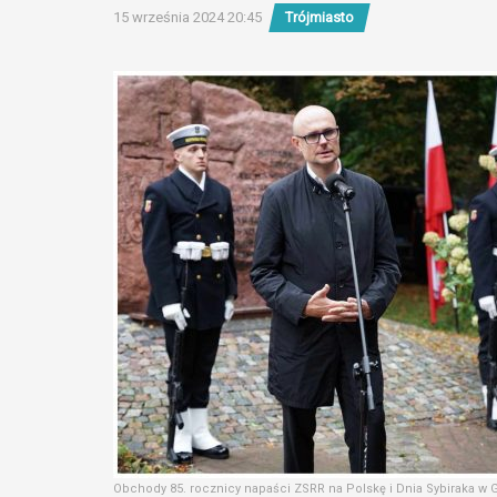
15 września 2024 20:45
Trójmiasto
Obchody 85. rocznicy napaści ZSRR na Polskę i Dnia Sybiraka w G