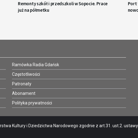
Remonty szkół i przedszkoli w Sopocie. Prace
Port
już na półmetku
nowo
Ramówka Radia Gdańsk
Częstotliwości
Patronaty
Abonament
Polityka prywatności
stwa Kultury i Dziedzictwa Narodowego zgodnie z art.31. ust.2. ustawy o 