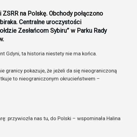
ści ZSRR na Polskę. Obchody połączono
iraka. Centralne uroczystości
łdzie Zesłańcom Sybiru” w Parku Rady
w.
t Gdyni, ta historia niestety nie ma końca.
e granicy pokazuje, że jeżeli da się nieograniczoną
tkuje to nieograniczonym okrucieństwem –
rę: przywiozła nas tu, do Polski – wspominała Halina