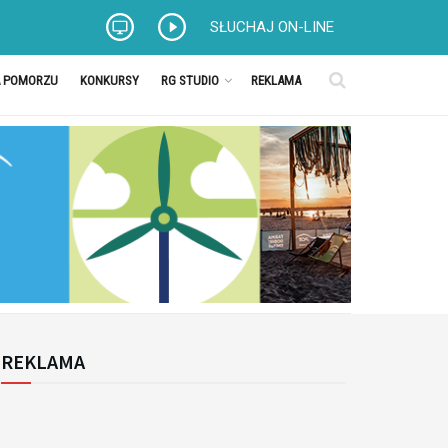
SŁUCHAJ ON-LINE
A POMORZU
KONKURSY
RG STUDIO
REKLAMA
REKLAMA