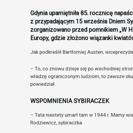
Gdynia upamiętniła 85. rocznicę napa
z przypadającym 15 września Dniem Syb
zorganizowano przed pomnikiem „W Ho
Europy, gdzie złożono wiązanki kwiató
Jak podkreślił Bartłomiej Austen, wiceprezyden
– To, co znowu dzieje się po wschodniej stroni
władzę ograniczonym ludziom, to zawsze sku
powiedział.
WSPOMNIENIA SYBIRACZEK
– Tata niestety umarł tam w 1944 r. Mamy wia
Rodziewicz, sybiraczka.