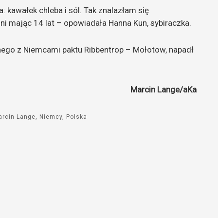
: kawałek chleba i sól. Tak znalazłam się
i mając 14 lat – opowiadała Hanna Kun, sybiraczka.
nego z Niemcami paktu Ribbentrop – Mołotow, napadł
Marcin Lange/aKa
arcin Lange
Niemcy
Polska