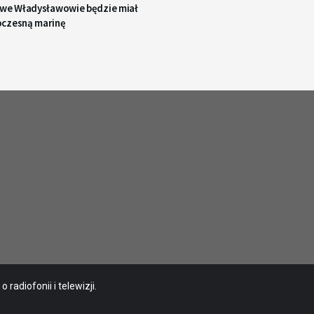
 we Władysławowie będzie miał
czesną marinę
radiofonii i telewizji.