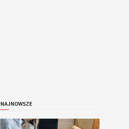
k
NAJNOWSZE