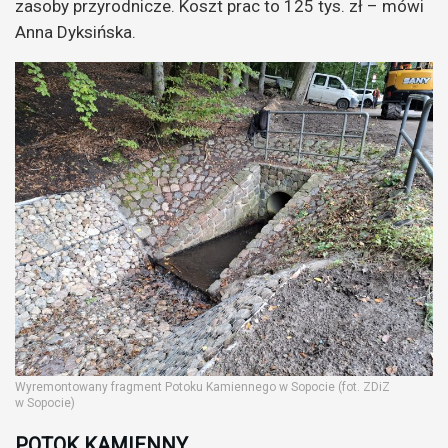
zasoby przyrodnicze. Koszt prac to 125 tys. zł – mówi
Anna Dyksińska.
Wyremontowany fragment Potoku Kamiennego w Sopocie (fot. ZDiZ
w Sopocie)
POTOK KAMIENNY