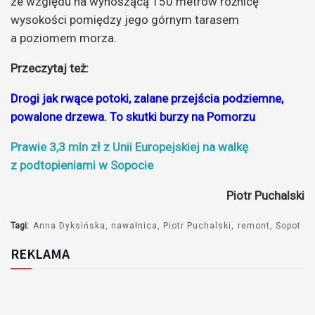
ze względu na wynoszącą 150 metrów różnicę
wysokości pomiędzy jego górnym tarasem
a poziomem morza.
Przeczytaj też:
Drogi jak rwące potoki, zalane przejścia podziemne,
powalone drzewa. To skutki burzy na Pomorzu
Prawie 3,3 mln zł z Unii Europejskiej na walkę
z podtopieniami w Sopocie
Piotr Puchalski
Tagi:
Anna Dyksińska
nawałnica
Piotr Puchalski
remont
Sopot
REKLAMA