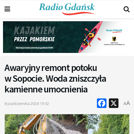
Awaryjny remont potoku
w Sopocie. Woda zniszczyła
kamienne umocnienia
Faceb
X
A
8 października 2024 19:52
A