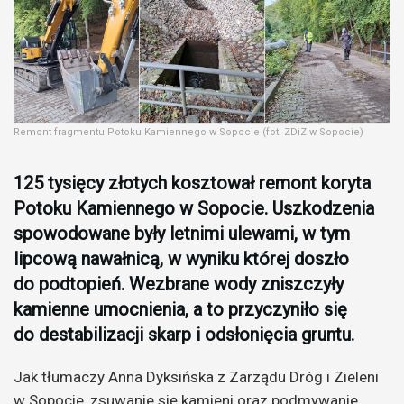
Remont fragmentu Potoku Kamiennego w Sopocie (fot. ZDiZ w Sopocie)
125 tysięcy złotych kosztował remont koryta
Potoku Kamiennego w Sopocie. Uszkodzenia
spowodowane były letnimi ulewami, w tym
lipcową nawałnicą, w wyniku której doszło
do podtopień. Wezbrane wody zniszczyły
kamienne umocnienia, a to przyczyniło się
do destabilizacji skarp i odsłonięcia gruntu.
Jak tłumaczy Anna Dyksińska z Zarządu Dróg i Zieleni
w Sopocie, zsuwanie się kamieni oraz podmywanie