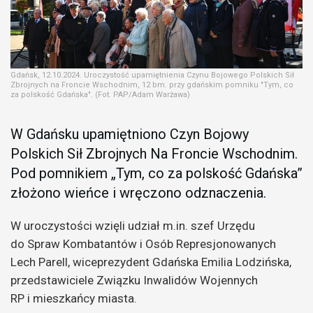
Gdańsk, 12.10.2024. Uroczystość upamiętnienia Czynu Bojowego Polskich Sił
Zbrojnych na Froncie Wschodnim, 12 bm. przy gdańskim pomniku "Tym, co
za polskość Gdańska". (Fot. PAP/Adam Warżawa)
W Gdańsku upamiętniono Czyn Bojowy
Polskich Sił Zbrojnych Na Froncie Wschodnim.
Pod pomnikiem „Tym, co za polskość Gdańska”
złożono wieńce i wręczono odznaczenia.
W uroczystości wzięli udział m.in. szef Urzędu
do Spraw Kombatantów i Osób Represjonowanych
Lech Parell, wiceprezydent Gdańska Emilia Lodzińska,
przedstawiciele Związku Inwalidów Wojennych
RP i mieszkańcy miasta.