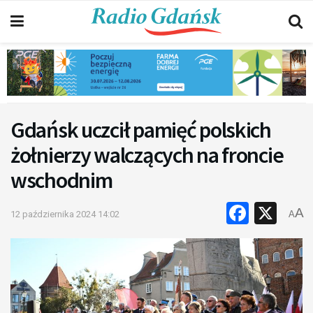
Gdańsk uczcił pamięć polskich
żołnierzy walczących na froncie
wschodnim
Faceb
X
A
12 października 2024 14:02
A