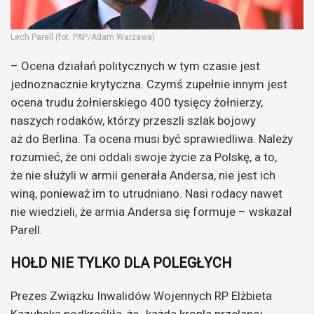
Lech Parell (fot. PAP/Adam Warżawa)
– Ocena działań politycznych w tym czasie jest
jednoznacznie krytyczna. Czymś zupełnie innym jest
ocena trudu żołnierskiego 400 tysięcy żołnierzy,
naszych rodaków, którzy przeszli szlak bojowy
aż do Berlina. Ta ocena musi być sprawiedliwa. Należy
rozumieć, że oni oddali swoje życie za Polskę, a to,
że nie służyli w armii generała Andersa, nie jest ich
winą, ponieważ im to utrudniano. Nasi rodacy nawet
nie wiedzieli, że armia Andersa się formuje – wskazał
Parell.
HOŁD NIE TYLKO DLA POLEGŁYCH
Prezes Związku Inwalidów Wojennych RP Elżbieta
Kazubska podkreśliła, że „każda kropla przelanej