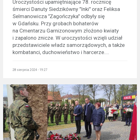
Uroczystości upamiętniające 78. rocznicę
śmierci Danuty Siedzikówny "Inki" oraz Feliksa
Selmanowicza "Zagończyka" odbyły się
w Gdańsku. Przy grobach bohaterów
na Cmentarzu Garnizonowym złożono kwiaty
i zapalono znicze. W uroczystości wzięli udział
przedstawiciele władz samorządowych, a także
kombatanci, duchowieństwo i harcerze....
28 sierpnia 2024 - 19:27