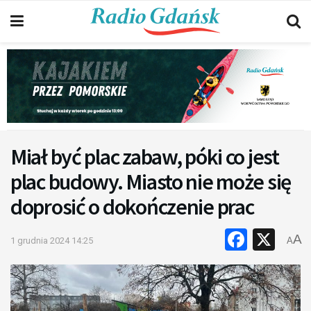
Miał być plac zabaw, póki co jest
plac budowy. Miasto nie może się
doprosić o dokończenie prac
Faceb
X
A
1 grudnia 2024 14:25
A