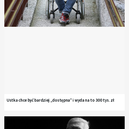
Ustka chce być bardziej „dostępna” i wyda na to 300 tys. zł