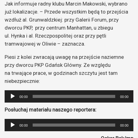
Jak informuje radny klubu Marcin Makowski, wybrano
już lokalizacje. – Przede wszystkim będą to przejścia
wzdłuż al. Grunwaldzkiej: przy Galerii Forum, przy
dworcu PKP, przy centrum Manhattan, u zbiegu
ul. Hynka i al. Rzeczpospolitej oraz przy pętli
tramwajowej w Oliwie – zaznacza.
Piesi z kolei zwracają uwagę na przejście naziemne
przy dworcu PKP Gdańsk Główny. Ze względu
na trwające prace, w godzinach szczytu jest tam
niebezpiecznie:
Odtwarzacz
00:00
00:00
plików
Posłuchaj materiału naszego reportera:
dźwiękowych
Odtwarzacz
00:00
00:00
plików