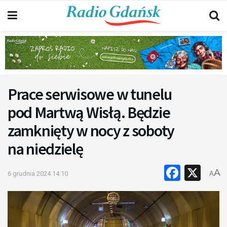
Prace serwisowe w tunelu
pod Martwą Wisłą. Będzie
zamknięty w nocy z soboty
na niedzielę
Faceb
X
A
6 grudnia 2024 14:10
A