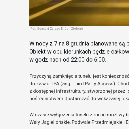
(Fot. Gdański Zarząd Dróg i Zieleni)
W nocy z 7 na 8 grudnia planowane są 
Obiekt w obu kierunkach będzie całkowi
w godzinach od 22:00 do 6:00.
Przyczyną zamknięcia tunelu jest konieczno
do zasad TPA (ang. Third Party Access). Cho
z dostępnej infrastruktury, stworzonej przez l
pośrednictwem dostarczać do wskazanej lokali
W czasie wyłączenia tunelu z ruchu możliwy bę
Wały Jagiellońskie, Podwale Przedmiejskie i E