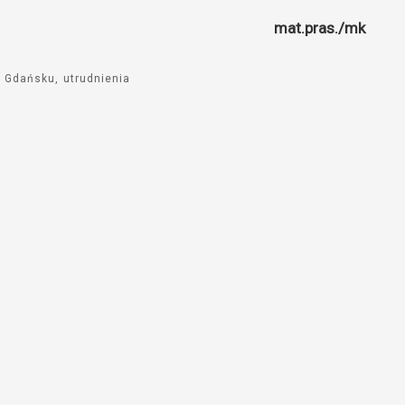
mat.pras./mk
w Gdańsku
utrudnienia