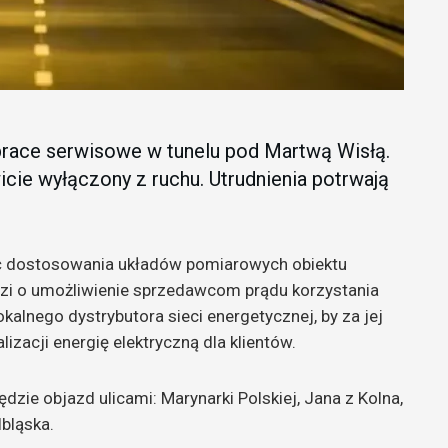
prace serwisowe w tunelu pod Martwą Wisłą.
cie wyłączony z ruchu. Utrudnienia potrwają
ść dostosowania układów pomiarowych obiektu
dzi o umożliwienie sprzedawcom prądu korzystania
okalnego dystrybutora sieci energetycznej, by za jej
zacji energię elektryczną dla klientów.
dzie objazd ulicami: Marynarki Polskiej, Jana z Kolna,
lbląska.