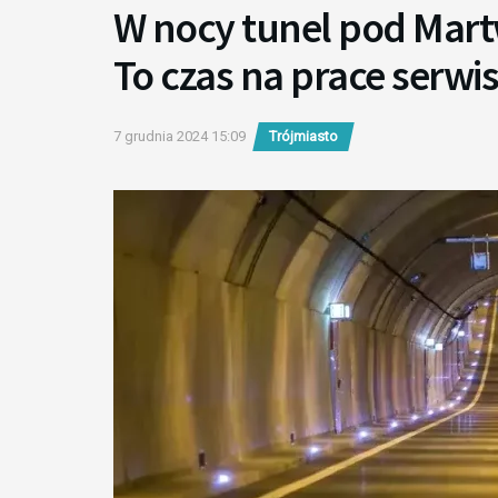
W nocy tunel pod Mart
To czas na prace serw
7 grudnia 2024 15:09
Trójmiasto