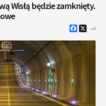
wą Wisłą będzie zamknięty.
isowe
Faceboo
X
A
A