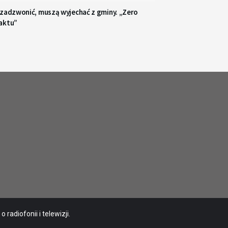
 zadzwonić, muszą wyjechać z gminy. „Zero
aktu”
radiofonii i telewizji.