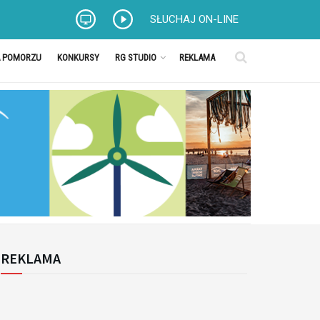
SŁUCHAJ ON-LINE
A POMORZU
KONKURSY
RG STUDIO
REKLAMA
REKLAMA