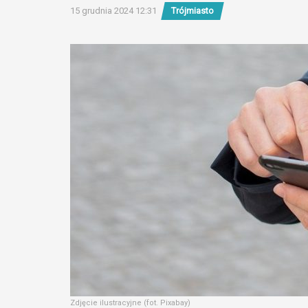
15 grudnia 2024 12:31
Trójmiasto
Zdjęcie ilustracyjne (fot. Pixabay)