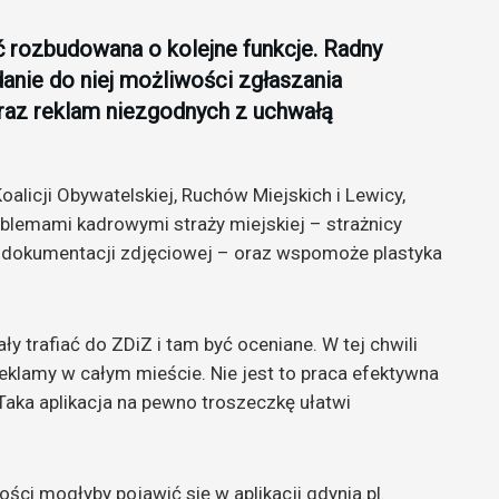
ć rozbudowana o kolejne funkcje. Radny
anie do niej możliwości zgłaszania
raz reklam niezgodnych z uchwałą
oalicji Obywatelskiej, Ruchów Miejskich i Lewicy,
oblemami kadrowymi straży miejskiej – strażnicy
 dokumentacji zdjęciowej – oraz wspomoże plastyka
y trafiać do ZDiZ i tam być oceniane. W tej chwili
reklamy w całym mieście. Nie jest to praca efektywna
 Taka aplikacja na pewno troszeczkę ułatwi
ści mogłyby pojawić się w aplikacji gdynia.pl.