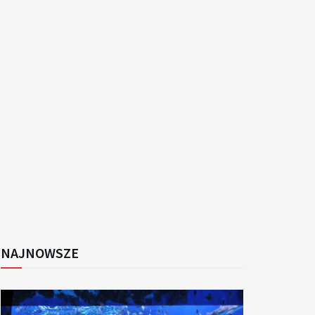
k
NAJNOWSZE