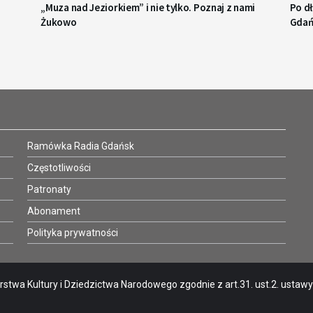
„Muza nad Jeziorkiem” i nie tylko. Poznaj z nami
Po d
Żukowo
Gdań
Ramówka Radia Gdańsk
Częstotliwości
Patronaty
Abonament
Polityka prywatności
stwa Kultury i Dziedzictwa Narodowego zgodnie z art.31. ust.2. ustawy o 