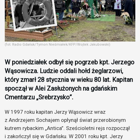
(fot. Radio Gdańsk/Tymon Nieśmiałek/KFP/Wojtek Jakubowski)
W poniedziałek odbył się pogrzeb kpt. Jerzego
Wąsowicza. Ludzie oddali hołd żeglarzowi,
który zmarł 28 stycznia w wieku 80 lat. Kapitan
spoczął w Alei Zasłużonych na gdańskim
Cmentarzu „Srebrzysko”.
W 1997 roku kapitan Jerzy Wąsowicz wraz
z Andrzejem Sochajem opłynął świat przerobionym
kutrem rybackim „Antica”. Sześcioletni rejs rozpoczął
i zakończył się w Gdańsku. W 2001 roku kpt. Jerzy