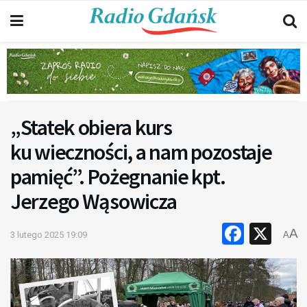
„Statek obiera kurs
ku wieczności, a nam pozostaje
pamięć”. Pożegnanie kpt.
Jerzego Wąsowicza
Faceb
X
A
3 lutego 2025 19:09
A