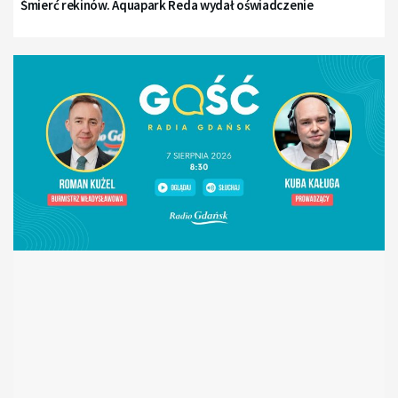
Śmierć rekinów. Aquapark Reda wydał oświadczenie