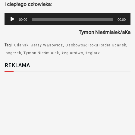
i ciepłego człowieka:
Odtwarzacz
00:00
00:00
plików
Tymon Nieśmialek/aKa
dźwiękowych
Tagi:
Gdańsk
Jerzy Wąsowicz
Osobowość Roku Radia Gdańsk
pogrzeb
Tymon Nieśmiałek
żeglarstwo
żeglarz
REKLAMA